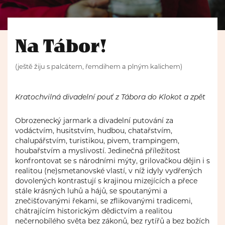
Na Tábor!
(ještě žiju s palcátem, řemdihem a plným kalichem)
Kratochvilná divadelní pouť z Tábora do Klokot a zpět
Obrozenecký jarmark a divadelní putování za
vodáctvím, husitstvím, hudbou, chatařstvím,
chalupářstvím, turistikou, pivem, trampingem,
houbařstvím a myslivostí. Jedinečná příležitost
konfrontovat se s národními mýty, grilovačkou dějin i s
realitou (ne)smetanovské vlastí, v níž idyly vydřených
dovolených kontrastují s krajinou mizejících a přece
stále krásných luhů a hájů, se spoutanými a
znečišťovanými řekami, se zflikovanými tradicemi,
chátrajícím historickým dědictvím a realitou
nečernobílého světa bez zákonů, bez rytířů a bez božích