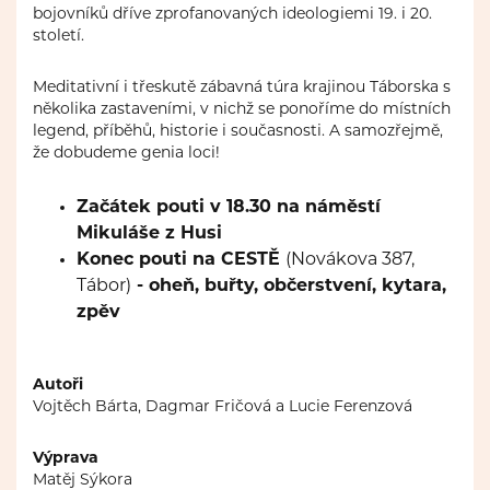
bojovníků dříve zprofanovaných ideologiemi 19. i 20.
století.
Meditativní i třeskutě zábavná túra krajinou Táborska s
několika zastaveními, v nichž se ponoříme do místních
legend, příběhů, historie i současnosti. A samozřejmě,
že dobudeme genia loci!
Začátek pouti v 18.30 na náměstí
Mikuláše z Husi
Konec pouti na CESTĚ
(Novákova 387,
Tábor)
- oheň, buřty, občerstvení, kytara,
zpěv
Autoři
Vojtěch Bárta, Dagmar Fričová a Lucie Ferenzová
Výprava
Matěj Sýkora