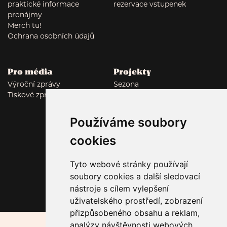
praktické informace
rezervace vstupenek
pronájmy
Merch tu!
Ochrana osobních údajů
Pro média
Projekty
Výroční zprávy
Sezona
Tiskové zprávy
Tumor: Polyamor
Autor*ka v domě vol. 7
Fade in Rubín
Používáme soubory
Malostranský dekameron
cookies
Lockwood
Tyto webové stránky používají
Sledujte nás
soubory cookies a další sledovací
nástroje s cílem vylepšení
uživatelského prostředí, zobrazení
přizpůsobeného obsahu a reklam,
analýzy návštěvnosti webových