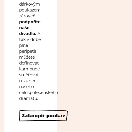
dárkovým
poukazem
zároveň
podpoříte
naše
divadlo.
A
tak v
době
plné
peripetií
můžete
definovat
kam bude
směřovat
rozuzlení
našeho
celospolečenského
dramatu.
Zakoupit poukaz