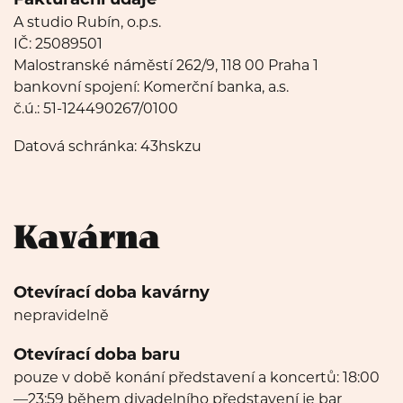
Fakturační údaje
A studio Rubín, o.p.s.
IČ: 25089501
Malostranské náměstí 262/9, 118 00 Praha 1
bankovní spojení: Komerční banka, a.s.
č.ú.: 51-124490267/0100
Datová schránka: 43hskzu
Kavárna
Otevírací doba kavárny
nepravidelně
Otevírací doba baru
pouze v době konání představení a koncertů: 18:00
—23:59 během divadelního představení je bar