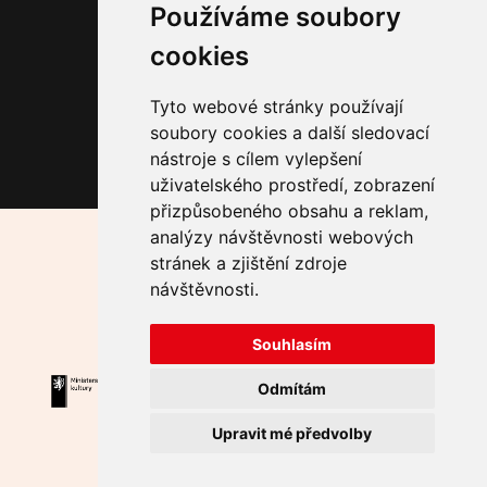
Fade in Rubín
Používáme soubory
Malostranský dekameron
cookies
Lockwood
Tyto webové stránky používají
Sledujte nás
soubory cookies a další sledovací
nástroje s cílem vylepšení
uživatelského prostředí, zobrazení
přizpůsobeného obsahu a reklam,
analýzy návštěvnosti webových
Hlavní mediální partner:
stránek a zjištění zdroje
Za podpory HMP částkou 1 800 000 Kč.
návštěvnosti.
Partneři:
Souhlasím
Odmítám
Upravit mé předvolby