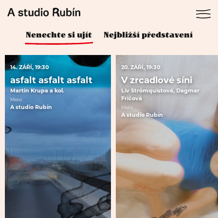
Nenechte si ujít
Nejbližší představení
14. ZÁŘÍ, 19:30
20. ZÁŘÍ, 19:30
asfalt asfalt asfalt
V zrcadlové síni
Martin Krupa a kol.
Liv Strömquistová, Dagmar
Fričová
Místo:
A studio Rubín
Místo:
A studio Rubín