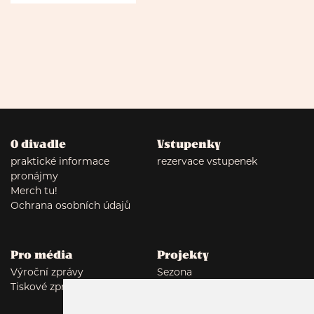
O divadle
Vstupenky
praktické informace
rezervace vstupenek
pronájmy
Merch tu!
Ochrana osobních údajů
Pro média
Projekty
Výroční zprávy
Sezona
Tiskové zprávy
Tumor: Polyamor
Autor*ka v domě vol. 7