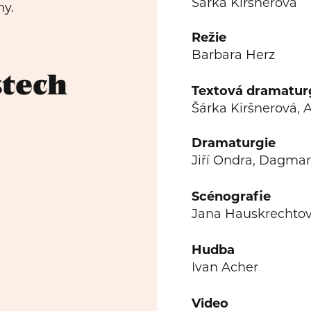
Šárka Kiršnerová
ny.
Režie
Barbara Herz
stech
Textová dramatur
Šárka Kiršnerová, 
Dramaturgie
Jiří Ondra, Dagmar
Scénografie
Jana Hauskrechto
Hudba
Ivan Acher
Video