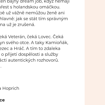
 ten bájný dream job, když nemají
hřest s holandskou omáčkou.
době už vážně nemůžou ženě ani
 hlavně: jak se stát tím správným
na už je zrušená.
eká Veterán, čeká Lovec. Čeká
 Syn svého otce. A taky Kamioňák,
ezec a Hráč. A tím to zdaleka
o přijetí dospělosti a služby
ácti autentických rozhovorů.
.
a Hoprich
ce