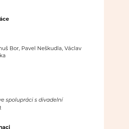
áce
uš Bor, Pavel Neškudla, Václav
nka
ve spolupráci s divadelní
n
naci