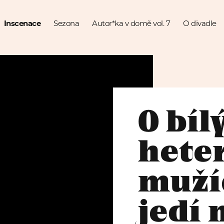
Inscenace
Sezona
Autor*ka v domě vol. 7
O divadle
O bíl
hete
muží
jedí