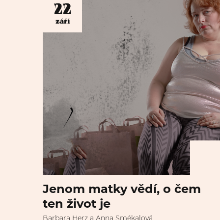
22
září
Jenom matky vědí, o čem
ten život je
Barbara Herz a Anna Smékalová