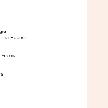
gie
Anna Hoprich
 Fričová
vá