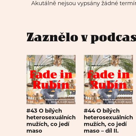
Akutálně nejsou vypsány žádné termí
Zaznělo v podca
#43 O bílých
#44 O bílých
heterosexuálních
heterosexuálních
mužích, co jedí
mužích, co jedí
maso
maso – díl II.