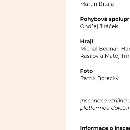
Martin Bitala
Pohybová spolupr
Ondřej Jiráček
Hrají
Michal Bednář, Han
Rašilov a Matěj Tr
Foto
Patrik Borecký
Inscenace vznikla 
platformou
dok.tri
Informace o insce