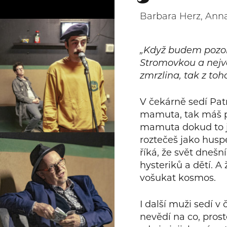
Barbara Herz, Ann
„Když budem pozoro
Stromovkou a nejv
zmrzlina, tak z toh
V čekárně sedí Patr
mamuta, tak máš pr
mamuta dokud to jde
roztečeš jako huspe
říká, že svět dnešn
hysteriků a dětí. A
vošukat kosmos.
I další muži sedí v
nevědí na co, prost