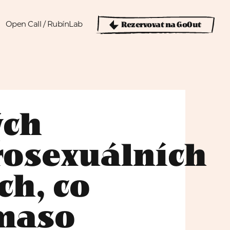
Rezervovat na GoOut
Open Call / RubínLab
ých
rosexuálních
ch, co
 maso