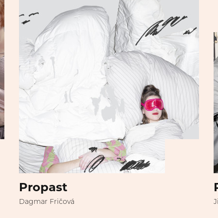
Propast
Dagmar Fričová
J