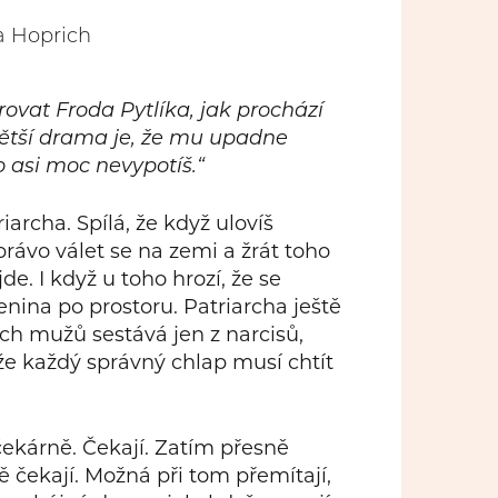
a Hoprich
vat Froda Pytlíka, jak prochází
ětší drama je, že mu upadne
o asi moc nevypotíš.“
iarcha. Spílá, že když ulovíš
ávo válet se na zemi a žrát toho
. I když u toho hrozí, že se
nina po prostoru. Patriarcha ještě
ích mužů sestává jen z narcisů,
 že každý správný chlap musí chtít
 čekárně. Čekají. Zatím přesně
ě čekají. Možná při tom přemítají,