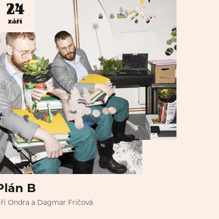
24
září
Plán B
iří Ondra a Dagmar Fričová