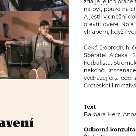
zda je jejich práce
na byt, pouze na c
A jestli v dnešní 
otevřít dveře. No a
chlapem, když i voj
Čeká Dobrodruh, č
Sběratel. A čeká i
Fotbalista, Stromol
nekončí. Inscenace 
vycházející z jeden
Groteskní i mrazivá
Te
xt
Barbara Herz, Ann
tavení
Odborná konzulta