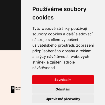
Autor*ka v domě vol. 7
Fade in Rubín
Používáme soubory
Malostranský dekameron
cookies
Lockwood
Tyto webové stránky používají
Sledujte nás
soubory cookies a další sledovací
nástroje s cílem vylepšení
uživatelského prostředí, zobrazení
přizpůsobeného obsahu a reklam,
analýzy návštěvnosti webových
Hlavní mediální partner:
stránek a zjištění zdroje
Za podpory HMP částkou 1 800 000 Kč.
návštěvnosti.
Partneři:
Souhlasím
Odmítám
Upravit mé předvolby