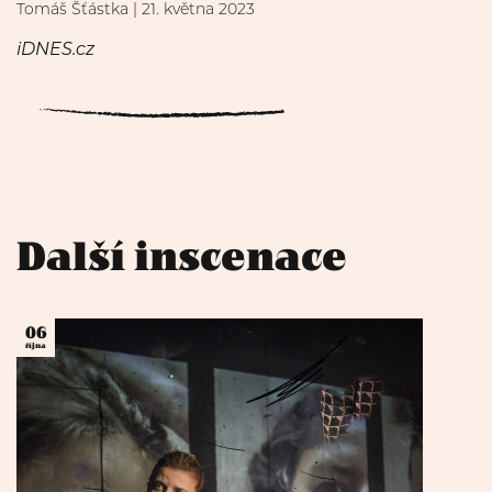
Tomáš Šťástka | 21. května 2023
iDNES.cz
Další inscenace
06
října