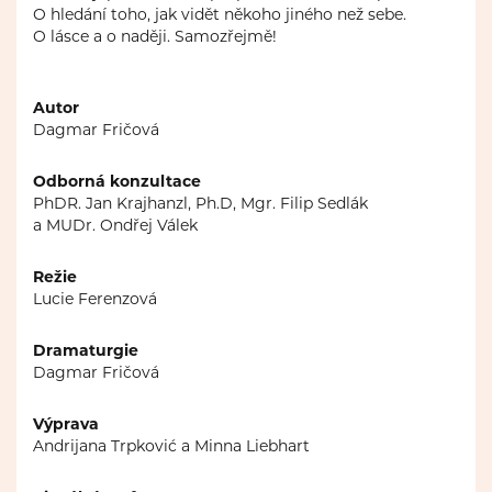
O hledání toho, jak vidět někoho jiného než sebe.
O lásce a o naději. Samozřejmě!
Autor
Dagmar Fričová
Odborná konzultace
PhDR. Jan Krajhanzl, Ph.D, Mgr. Filip Sedlák
a MUDr. Ondřej Válek
Režie
Lucie Ferenzová
Dramaturgie
Dagmar Fričová
Výprava
Andrijana Trpković a Minna Liebhart