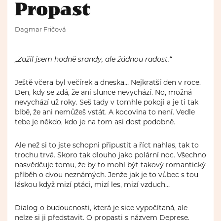
Propast
Dagmar Fričová
„Zažil jsem hodně srandy, ale žádnou radost.“
Ještě včera byl večírek a dneska… Nejkratší den v roce.
Den, kdy se zdá, že ani slunce nevychází. No, možná
nevychází už roky. Seš tady v tomhle pokoji a je ti tak
blbě, že ani nemůžeš vstát. A kocovina to není. Vedle
tebe je někdo, kdo je na tom asi dost podobně.
Ale než si to jste schopni připustit a říct nahlas, tak to
trochu trvá. Skoro tak dlouho jako polární noc. Všechno
nasvědčuje tomu, že by to mohl být takový romantický
příběh o dvou neznámých. Jenže jak je to vůbec s tou
láskou když mizí ptáci, mizí les, mizí vzduch…
Dialog o budoucnosti, která je sice vypočítaná, ale
nelze si ji představit. O propasti s názvem Deprese.