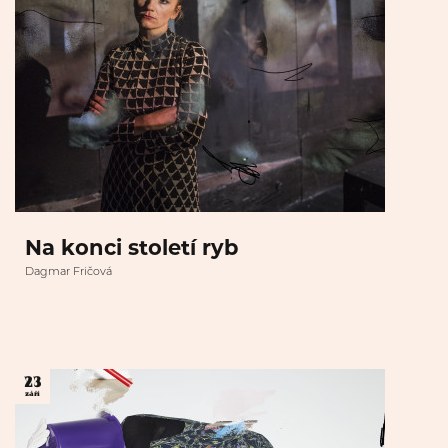
Na konci století ryb
Dagmar Fričová
23
září