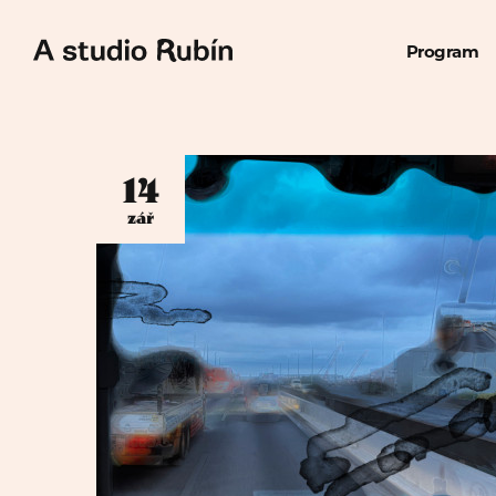
Program
14
zář