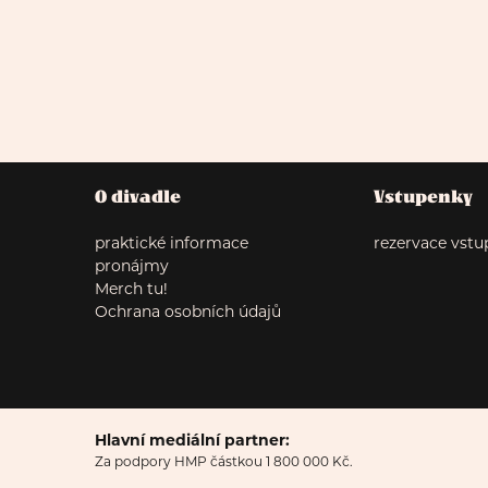
O divadle
Vstupenky
praktické informace
rezervace vst
pronájmy
Merch tu!
Ochrana osobních údajů
Hlavní mediální partner:
Za podpory HMP částkou 1 800 000 Kč.