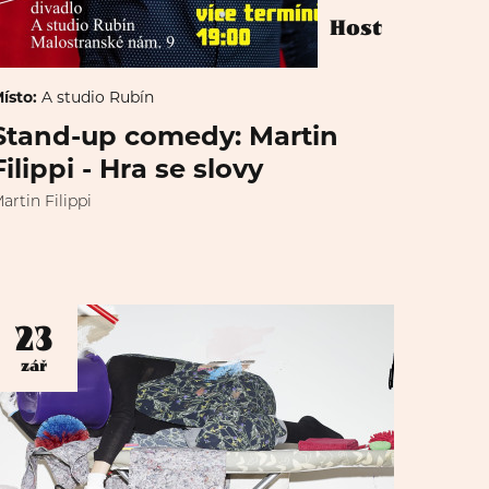
Host
ísto:
A studio Rubín
Stand-up comedy: Martin
Filippi - Hra se slovy
artin Filippi
23
zář