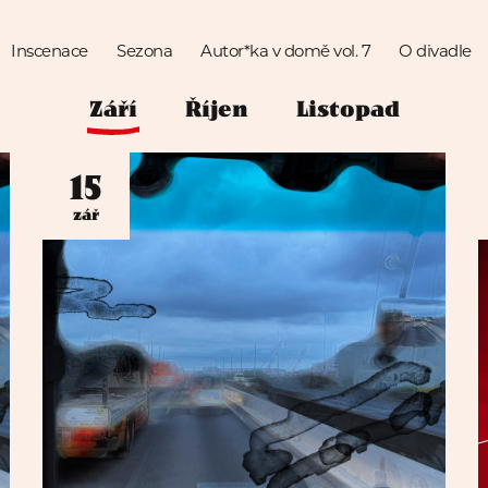
Inscenace
Sezona
Autor*ka v domě vol. 7
O divadle
září
říjen
listopad
15
zář