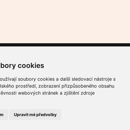
Sledujte nás
bory cookies
l. 7
užívají soubory cookies a další sledovací nástroje s
elského prostředí, zobrazení přizpůsobeného obsahu
ameron
těvnosti webových stránek a zjištění zdroje
ám
Upravit mé předvolby