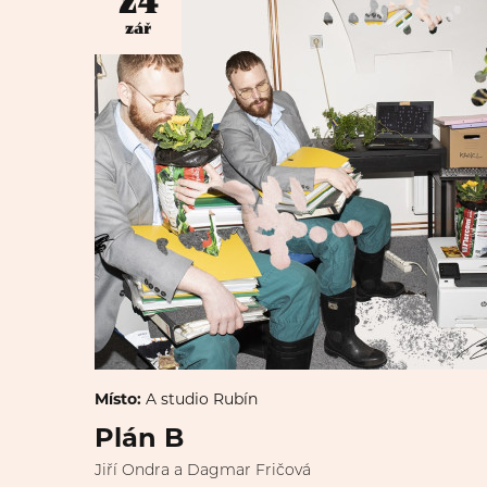
24
zář
Místo:
A studio Rubín
Plán B
Jiří Ondra a Dagmar Fričová