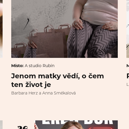
Místo:
A studio Rubín
M
Jenom matky vědí, o čem
ten život je
L
Barbara Herz a Anna Smékalová