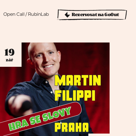
Rezervovat na GoOut
Open Call / RubínLab
19
zář