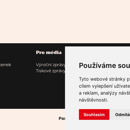
Pro média
Projekty
Používáme sou
upenek
Výroční zprávy
Sezona
Tiskové zprávy
Tumor: Polyamor
Autor*ka v domě vo
Tyto webové stránky po
Fade in Rubín
cílem vylepšení uživat
Malostranský dek
a reklam, analýzy návš
Lockwood
návštěvnosti.
Souhlasím
Odmít
Partneři: