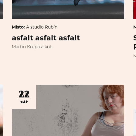
Místo:
A studio Rubín
M
asfalt asfalt asfalt
Martin Krupa a kol.
M
22
zář