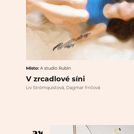
Místo:
A studio Rubín
V zrcadlové síni
Liv Strömquistová, Dagmar Fričová