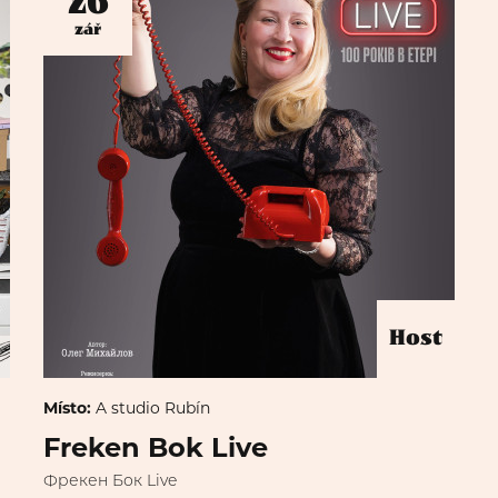
26
zář
Host
Místo:
A studio Rubín
Freken Bok Live
Фрекен Бок Live