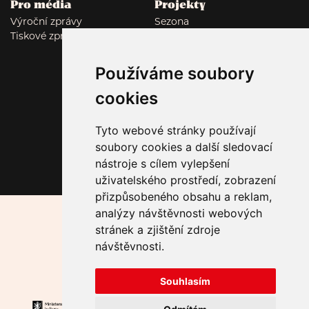
Pro média
Projekty
Výroční zprávy
Sezona
Tiskové zprávy
Tumor: Polyamor
Autor*ka v domě vol. 7
Fade in Rubín
Používáme soubory
Malostranský dekameron
cookies
Lockwood
Tyto webové stránky používají
Sledujte nás
soubory cookies a další sledovací
nástroje s cílem vylepšení
uživatelského prostředí, zobrazení
přizpůsobeného obsahu a reklam,
analýzy návštěvnosti webových
Hlavní mediální partner:
stránek a zjištění zdroje
Za podpory HMP částkou 1 800 000 Kč.
návštěvnosti.
Partneři:
Souhlasím