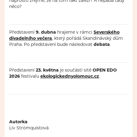
naprosto zřejmé, že na tom fakt záleží? A nepadá tady
něco?
Představení
9. dubna
hrajeme v rámci
Severského
divadelního večera
, který pořádá Skandinávský dům
Praha. Po představení bude následovat
debata
.
Představení
23. května
je součástí sítě
OPEN EDO
2026
festivalu
ekologickednyolomouc.cz
.
Autorka
Liv Strömquistová