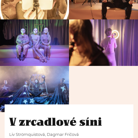
V zrcadlové síni
Liv Strömquistová, Dagmar Fričová