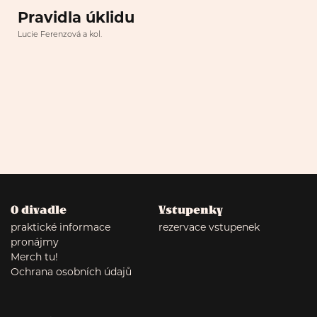
Pravidla úklidu
Lucie Ferenzová a kol.
O divadle
Vstupenky
praktické informace
rezervace vstupenek
pronájmy
Merch tu!
Ochrana osobních údajů