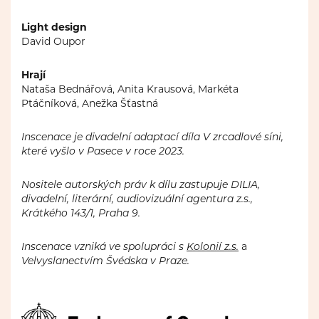
Light design
David Oupor
Hrají
Nataša Bednářová, Anita Krausová, Markéta
Ptáčníková, Anežka Šťastná
Inscenace je divadelní adaptací díla V zrcadlové síni,
které vyšlo v Pasece v roce 2023.
Nositele autorských práv k dílu zastupuje DILIA,
divadelní, literární, audiovizuální agentura z.s.,
Krátkého 143/1, Praha 9
.
Inscenace vzniká ve
spolupráci s
Kolonií z.s.
a
Velvyslanectvím Švédska v Praze.