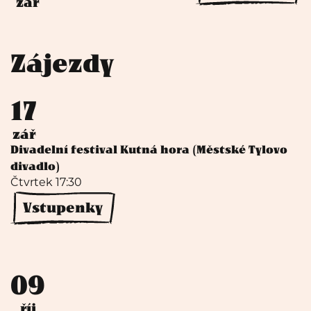
zář
Zájezdy
17
zář
Divadelní festival Kutná hora (Městské Tylovo
divadlo)
Čtvrtek 17:30
Vstupenky
09
říj