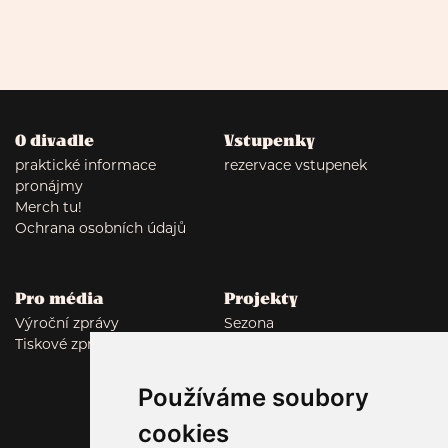
O divadle
Vstupenky
praktické informace
rezervace vstupenek
pronájmy
Merch tu!
Ochrana osobních údajů
Pro média
Projekty
Výroční zprávy
Sezona
Tiskové zprávy
Tumor: Polyamor
Autor*ka v domě vol. 7
Fade in Rubín
Používáme soubory
Malostranský dekameron
cookies
Lockwood