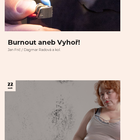
Burnout aneb Vyhoř!
Jan Frič / Dagmar Radová a kol.
22
září