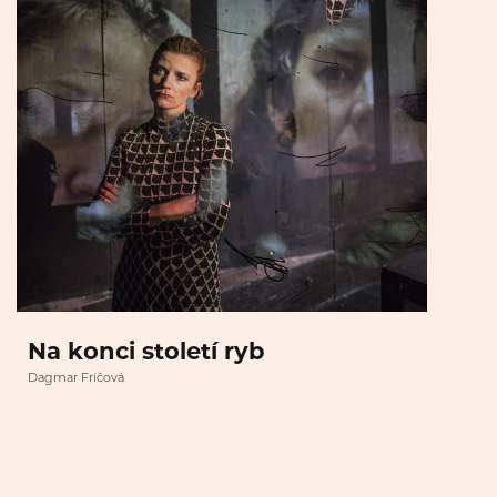
Na konci století ryb
Dagmar Fričová