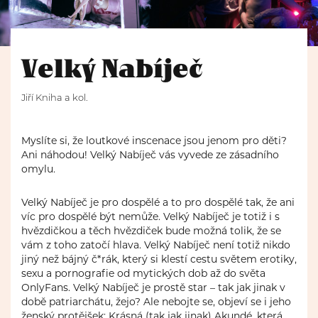
Velký Nabíječ
Jiří Kniha a kol.
Myslíte si, že loutkové inscenace jsou jenom pro děti?
Ani náhodou! Velký Nabíječ vás vyvede ze zásadního
omylu.
Velký Nabíječ je pro dospělé a to pro dospělé tak, že ani
víc pro dospělé být nemůže. Velký Nabíječ je totiž i s
hvězdičkou a těch hvězdiček bude možná tolik, že se
vám z toho zatočí hlava. Velký Nabíječ není totiž nikdo
jiný než bájný č*rák, který si klestí cestu světem erotiky,
sexu a pornografie od mytických dob až do světa
OnlyFans. Velký Nabíječ je prostě star – tak jak jinak v
době patriarchátu, žejo? Ale nebojte se, objeví se i jeho
ženský protějšek: Krásná (tak jak jinak) Akundé, která